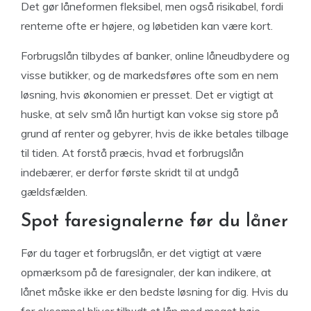
Det gør låneformen fleksibel, men også risikabel, fordi
renterne ofte er højere, og løbetiden kan være kort.
Forbrugslån tilbydes af banker, online låneudbydere og
visse butikker, og de markedsføres ofte som en nem
løsning, hvis økonomien er presset. Det er vigtigt at
huske, at selv små lån hurtigt kan vokse sig store på
grund af renter og gebyrer, hvis de ikke betales tilbage
til tiden. At forstå præcis, hvad et forbrugslån
indebærer, er derfor første skridt til at undgå
gældsfælden.
Spot faresignalerne før du låner
Før du tager et forbrugslån, er det vigtigt at være
opmærksom på de faresignaler, der kan indikere, at
lånet måske ikke er den bedste løsning for dig. Hvis du
for eksempel bliver tilbudt et lån med meget høje