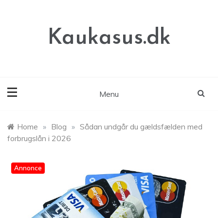
Skip
to
content
Kaukasus.dk
Menu
Home
»
Blog
»
Sådan undgår du gældsfælden med
forbrugslån i 2026
Annonce