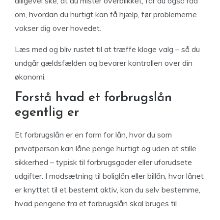
alligevel ske, at du mister overblikket, får du også råd
om, hvordan du hurtigt kan få hjælp, før problemerne
vokser dig over hovedet.
Læs med og bliv rustet til at træffe kloge valg – så du
undgår gældsfælden og bevarer kontrollen over din
økonomi.
Forstå hvad et forbrugslån
egentlig er
Et forbrugslån er en form for lån, hvor du som
privatperson kan låne penge hurtigt og uden at stille
sikkerhed – typisk til forbrugsgoder eller uforudsete
udgifter. I modsætning til boliglån eller billån, hvor lånet
er knyttet til et bestemt aktiv, kan du selv bestemme,
hvad pengene fra et forbrugslån skal bruges til.