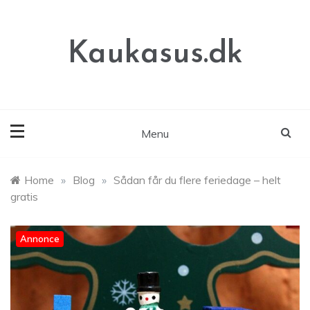
Skip
to
content
Kaukasus.dk
Menu
Home
»
Blog
»
Sådan får du flere feriedage – helt
gratis
Annonce