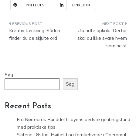
PINTEREST
LINKEDIN
Indlægsnavigation
Kreativ tænkning: Sådan
Ukendte opkald: Derfor
finder du de skjulte ord
skal du ikke svare hvem
som helst
Søg
Søg
Recent Posts
Fra Nørrebros Runddel til byens bedste genbrugsfund
med praktiske tips
Skiferie i Østrig: Højfjeld og familiehygge i Obergürgl