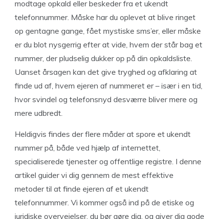
modtage opkald eller beskeder fra et ukendt
telefonnummer. Måske har du oplevet at blive ringet
op gentagne gange, fået mystiske sms’er, eller måske
er du blot nysgerrig efter at vide, hvem der står bag et
nummer, der pludselig dukker op på din opkaldsliste.
Uanset årsagen kan det give tryghed og afklaring at
finde ud af, hvem ejeren af nummeret er – især i en tid,
hvor svindel og telefonsnyd desværre bliver mere og
mere udbredt.
Heldigvis findes der flere måder at spore et ukendt
nummer på, både ved hjælp af internettet,
specialiserede tjenester og offentlige registre. I denne
artikel guider vi dig gennem de mest effektive
metoder til at finde ejeren af et ukendt
telefonnummer. Vi kommer også ind på de etiske og
juridiske overvejelser, du bør gøre dig, og giver dig gode