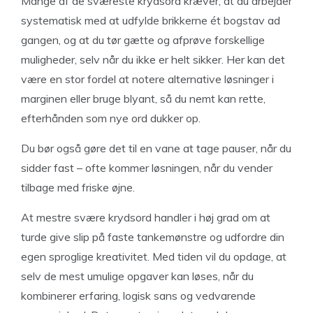
Mange af de sværeste krydsord kræver, at du arbejder
systematisk med at udfylde brikkerne ét bogstav ad
gangen, og at du tør gætte og afprøve forskellige
muligheder, selv når du ikke er helt sikker. Her kan det
være en stor fordel at notere alternative løsninger i
marginen eller bruge blyant, så du nemt kan rette,
efterhånden som nye ord dukker op.
Du bør også gøre det til en vane at tage pauser, når du
sidder fast – ofte kommer løsningen, når du vender
tilbage med friske øjne.
At mestre svære krydsord handler i høj grad om at
turde give slip på faste tankemønstre og udfordre din
egen sproglige kreativitet. Med tiden vil du opdage, at
selv de mest umulige opgaver kan løses, når du
kombinerer erfaring, logisk sans og vedvarende