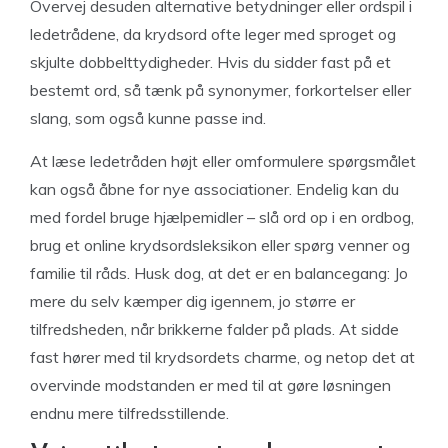
Overvej desuden alternative betydninger eller ordspil i
ledetrådene, da krydsord ofte leger med sproget og
skjulte dobbelttydigheder. Hvis du sidder fast på et
bestemt ord, så tænk på synonymer, forkortelser eller
slang, som også kunne passe ind.
At læse ledetråden højt eller omformulere spørgsmålet
kan også åbne for nye associationer. Endelig kan du
med fordel bruge hjælpemidler – slå ord op i en ordbog,
brug et online krydsordsleksikon eller spørg venner og
familie til råds. Husk dog, at det er en balancegang: Jo
mere du selv kæmper dig igennem, jo større er
tilfredsheden, når brikkerne falder på plads. At sidde
fast hører med til krydsordets charme, og netop det at
overvinde modstanden er med til at gøre løsningen
endnu mere tilfredsstillende.