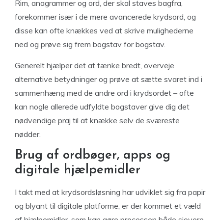
Rim, anagrammer og ord, der skal staves bagfra,
forekommer især i de mere avancerede krydsord, og
disse kan ofte knækkes ved at skrive mulighederne
ned og prøve sig frem bogstav for bogstav.
Generelt hjælper det at tænke bredt, overveje
alternative betydninger og prøve at sætte svaret ind i
sammenhæng med de andre ord i krydsordet – ofte
kan nogle allerede udfyldte bogstaver give dig det
nødvendige praj til at knække selv de sværeste
nødder.
Brug af ordbøger, apps og
digitale hjælpemidler
I takt med at krydsordsløsning har udviklet sig fra papir
og blyant til digitale platforme, er der kommet et væld
af hjælpemidler, som kan gøre processen både sjovere