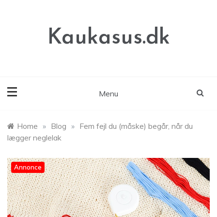
Skip
to
content
Kaukasus.dk
Menu
Home
»
Blog
»
Fem fejl du (måske) begår, når du
lægger neglelak
Annonce