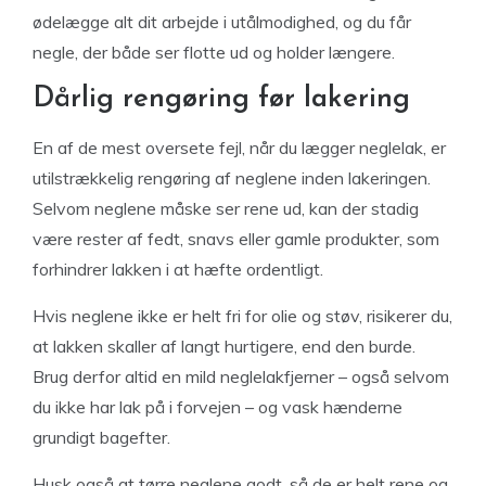
ødelægge alt dit arbejde i utålmodighed, og du får
negle, der både ser flotte ud og holder længere.
Dårlig rengøring før lakering
En af de mest oversete fejl, når du lægger neglelak, er
utilstrækkelig rengøring af neglene inden lakeringen.
Selvom neglene måske ser rene ud, kan der stadig
være rester af fedt, snavs eller gamle produkter, som
forhindrer lakken i at hæfte ordentligt.
Hvis neglene ikke er helt fri for olie og støv, risikerer du,
at lakken skaller af langt hurtigere, end den burde.
Brug derfor altid en mild neglelakfjerner – også selvom
du ikke har lak på i forvejen – og vask hænderne
grundigt bagefter.
Husk også at tørre neglene godt, så de er helt rene og