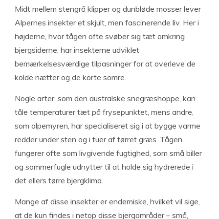
Midt mellem stengrå klipper og dunbløde mosser lever
Alpernes insekter et skjult, men fascinerende liv. Her i
højderne, hvor tågen ofte svøber sig tæt omkring
bjergsiderne, har insekterne udviklet
bemærkelsesværdige tilpasninger for at overleve de
kolde nætter og de korte somre.
Nogle arter, som den australske snegræshoppe, kan
tåle temperaturer tæt på frysepunktet, mens andre,
som alpemyren, har specialiseret sig i at bygge varme
redder under sten og i tuer af tørret græs. Tågen
fungerer ofte som livgivende fugtighed, som små biller
og sommerfugle udnytter til at holde sig hydrerede i
det ellers tørre bjergklima.
Mange af disse insekter er endemiske, hvilket vil sige,
at de kun findes i netop disse bjergområder – små,