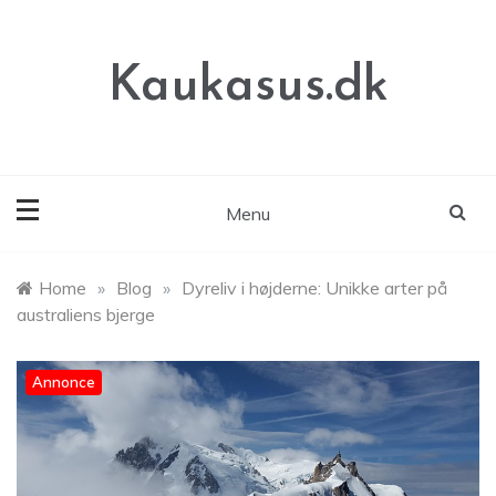
Skip
to
content
Kaukasus.dk
Menu
Home
»
Blog
»
Dyreliv i højderne: Unikke arter på
australiens bjerge
Annonce