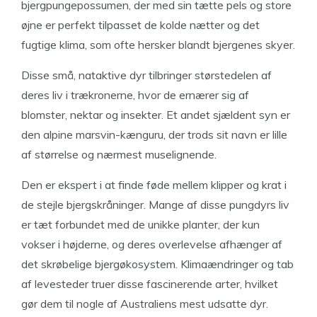
bjergpungepossumen, der med sin tætte pels og store
øjne er perfekt tilpasset de kolde nætter og det
fugtige klima, som ofte hersker blandt bjergenes skyer.
Disse små, nataktive dyr tilbringer størstedelen af
deres liv i trækronerne, hvor de ernærer sig af
blomster, nektar og insekter. Et andet sjældent syn er
den alpine marsvin-kænguru, der trods sit navn er lille
af størrelse og nærmest muselignende.
Den er ekspert i at finde føde mellem klipper og krat i
de stejle bjergskråninger. Mange af disse pungdyrs liv
er tæt forbundet med de unikke planter, der kun
vokser i højderne, og deres overlevelse afhænger af
det skrøbelige bjergøkosystem. Klimaændringer og tab
af levesteder truer disse fascinerende arter, hvilket
gør dem til nogle af Australiens mest udsatte dyr.